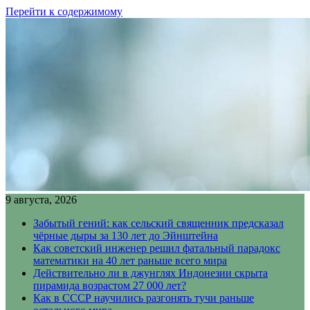
Перейти к содержимому
9 августа, 2026
Забытый гений: как сельский священник предсказал
чёрные дыры за 130 лет до Эйнштейна
Как советский инженер решил фатальный парадокс
математики на 40 лет раньше всего мира
Действительно ли в джунглях Индонезии скрыта
пирамида возрастом 27 000 лет?
Как в СССР научились разгонять тучи раньше