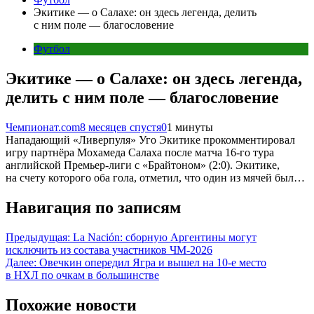
Экитике — о Салахе: он здесь легенда, делить
с ним поле — благословение
Футбол
Экитике — о Салахе: он здесь легенда,
делить с ним поле — благословение
Чемпионат.com
8 месяцев спустя
0
1 минуты
Нападающий «Ливерпуля» Уго Экитике прокомментировал
игру партнёра Мохамеда Салаха после матча 16-го тура
английской Премьер-лиги с «Брайтоном» (2:0). Экитике,
на счету которого оба гола, отметил, что один из мячей был…
Навигация по записям
Предыдущая:
La Nación: сборную Аргентины могут
исключить из состава участников ЧМ-2026
Далее:
Овечкин опередил Ягра и вышел на 10‑е место
в НХЛ по очкам в большинстве
Похожие новости