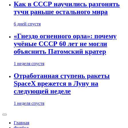
Как в СССР научились разгонять
тучи раньше остального мира
6 дней спустя
«Гнездо огненного орла»: почему
учёные СССР 60 лет не могли
объяснить Патомский кратер
1 неделя спустя
Отработанная ступень ракеты
SpaceX врежется в Луну на
следующей неделе
1 неделя спустя
Главная
Футбол