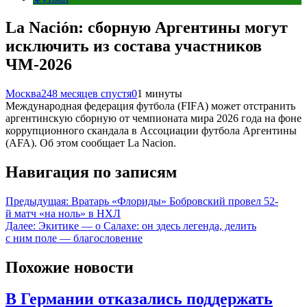
La Nación: сборную Аргентины могут
исключить из состава участников
ЧМ-2026
Москва24
8 месяцев спустя
0
1 минуты
Международная федерация футбола (FIFА) может отстранить
аргентинскую сборную от чемпионата мира 2026 года на фоне
коррупционного скандала в Ассоциации футбола Аргентины
(AFA). Об этом сообщает La Nacion.
Навигация по записям
Предыдущая:
Вратарь «Флориды» Бобровский провел 52-
й матч «на ноль» в НХЛ
Далее:
Экитике — о Салахе: он здесь легенда, делить
с ним поле — благословение
Похожие новости
В Германии отказались поддержать