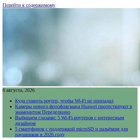
Перейти к содержимому
6 августа, 2026
Куда ставить роутер, чтобы Wi-Fi не пропадал
Камеры нового фотофлагмана Huawei протестируют в
знаменитом Переделкино
Выбираем глазами: 5 Wi-Fi-роутеров с интересным
дизайном
5 смартфонов с поддержкой microSD и разъёмом для
наушников в 2026 году