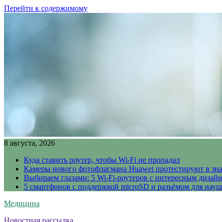
Перейти к содержимому
8 августа, 2026
Куда ставить роутер, чтобы Wi-Fi не пропадал
Камеры нового фотофлагмана Huawei протестируют в зн
Выбираем глазами: 5 Wi-Fi-роутеров с интересным дизай
5 смартфонов с поддержкой microSD и разъёмом для науш
Медицина
Новостная рассылка