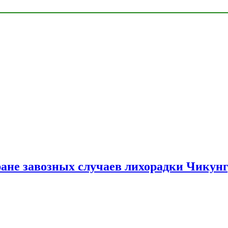
ране завозных случаев лихорадки Чикун