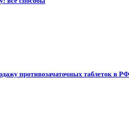
у: все способы
одажу противозачаточных таблеток в РФ