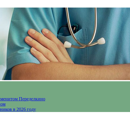
аменитом Переделкино
ном
ников в 2026 году