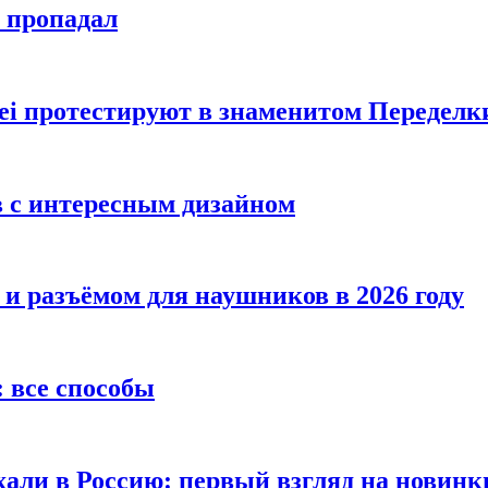
е пропадал
i протестируют в знаменитом Переделк
в с интересным дизайном
 и разъёмом для наушников в 2026 году
 все способы
хали в Россию: первый взгляд на новинк