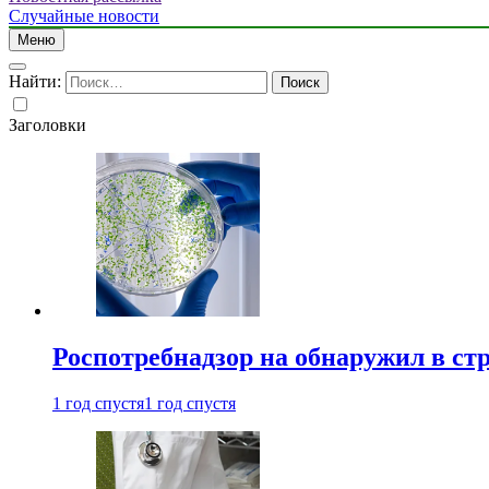
Случайные новости
Меню
Найти:
Заголовки
Роспотребнадзор на обнаружил в ст
1 год спустя
1 год спустя