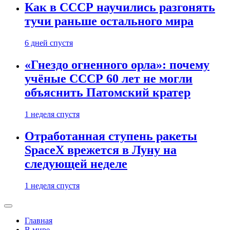
Как в СССР научились разгонять
тучи раньше остального мира
6 дней спустя
«Гнездо огненного орла»: почему
учёные СССР 60 лет не могли
объяснить Патомский кратер
1 неделя спустя
Отработанная ступень ракеты
SpaceX врежется в Луну на
следующей неделе
1 неделя спустя
Главная
В мире