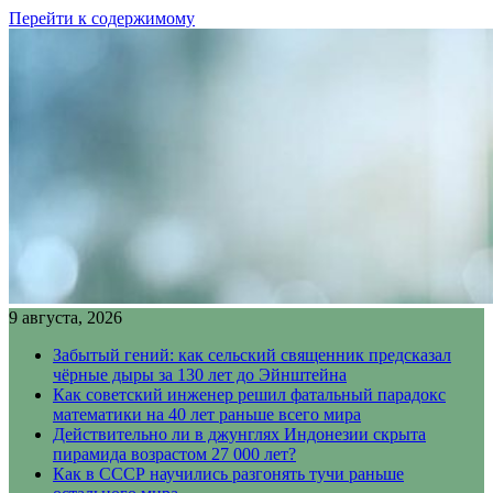
Перейти к содержимому
9 августа, 2026
Забытый гений: как сельский священник предсказал
чёрные дыры за 130 лет до Эйнштейна
Как советский инженер решил фатальный парадокс
математики на 40 лет раньше всего мира
Действительно ли в джунглях Индонезии скрыта
пирамида возрастом 27 000 лет?
Как в СССР научились разгонять тучи раньше