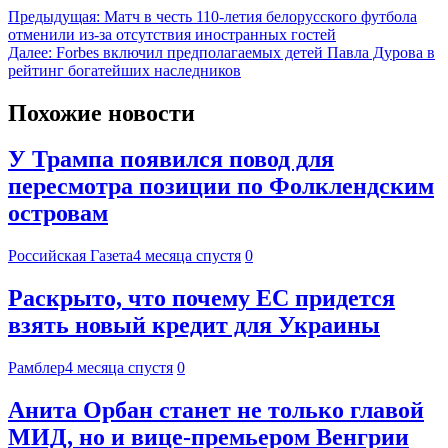
Предыдущая:
Матч в честь 110-летия белорусского футбола
отменили из-за отсутствия иностранных гостей
Далее:
Forbes включил предполагаемых детей Павла Дурова в
рейтинг богатейших наследников
Похожие новости
У Трампа появился повод для
пересмотра позиции по Фолклендским
островам
Российская Газета
4 месяца спустя
0
Раскрыто, что почему ЕС придется
взять новый кредит для Украины
Рамблер
4 месяца спустя
0
Анита Орбан станет не только главой
МИД, но и вице-премьером Венгрии