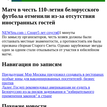
Матч в честь 110-летия белорусского
футбола отменили из-за отсутствия
иностранных гостей
NEWSru.com :: Спорт
5 лет спустя
0
1 минуты
По замыслу организаторов, честь хозяев должны были
отстаивать местные знаменитости, а противостоять им была
призвана сборная Старого Света. Однако зарубежные звезды
один за одним стали отказываться от участия в юбилейном
матче.
Навигация по записям
Предыдущая:
Мэр Москвы предложил создавать в ресторанах
особые зоны для вакцинированных посетителей, бизнес
против
Далее:
Госдеп рекомендовал американцам не ездить в
Белоруссию из-за рисков задержания и “избирательного
применения законов” в стране
Похожие новости