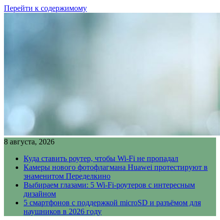
Перейти к содержимому
8 августа, 2026
Куда ставить роутер, чтобы Wi-Fi не пропадал
Камеры нового фотофлагмана Huawei протестируют в
знаменитом Переделкино
Выбираем глазами: 5 Wi-Fi-роутеров с интересным
дизайном
5 смартфонов с поддержкой microSD и разъёмом для
наушников в 2026 году