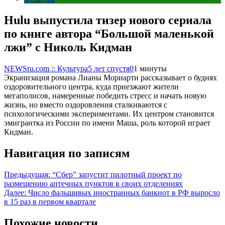
Hulu выпустила тизер нового сериала
по книге автора “Большой маленькой
лжи” с Николь Кидман
NEWSru.com :: Культура
5 лет спустя
0
1 минуты
Экранизация романа Лианы Мориарти рассказывает о буднях
оздоровительного центра, куда приезжают жители
мегаполисов, намеренные победить стресс и начать новую
жизнь, но вместо оздоровления сталкиваются с
психологическими экспериментами. Их центром становится
эмигрантка из России по имени Маша, роль которой играет
Кидман.
Навигация по записям
Предыдущая:
“Сбер” запустит пилотный проект по
размещению аптечных пунктов в своих отделениях
Далее:
Число фальшивых иностранных банкнот в РФ выросло
в 15 раз в первом квартале
Похожие новости