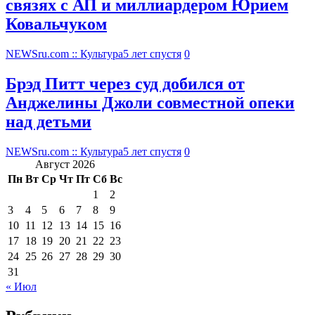
связях с АП и миллиардером Юрием
Ковальчуком
NEWSru.com :: Культура
5 лет спустя
0
Брэд Питт через суд добился от
Анджелины Джоли совместной опеки
над детьми
NEWSru.com :: Культура
5 лет спустя
0
Август 2026
Пн
Вт
Ср
Чт
Пт
Сб
Вс
1
2
3
4
5
6
7
8
9
10
11
12
13
14
15
16
17
18
19
20
21
22
23
24
25
26
27
28
29
30
31
« Июл