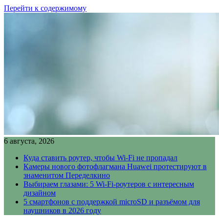
Перейти к содержимому
6 августа, 2026
Куда ставить роутер, чтобы Wi-Fi не пропадал
Камеры нового фотофлагмана Huawei протестируют в
знаменитом Переделкино
Выбираем глазами: 5 Wi-Fi-роутеров с интересным
дизайном
5 смартфонов с поддержкой microSD и разъёмом для
наушников в 2026 году