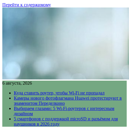
Перейти к содержимому
6 августа, 2026
Куда ставить роутер, чтобы Wi-Fi не пропадал
Камеры нового фотофлагмана Huawei протестируют в
знаменитом Переделкино
Выбираем глазами: 5 Wi-Fi-роутеров с интересным
дизайном
5 смартфонов с поддержкой microSD и разъёмом для
наушников в 2026 году