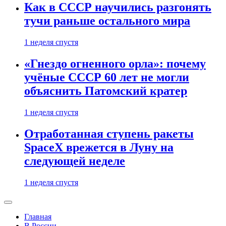
Как в СССР научились разгонять
тучи раньше остального мира
1 неделя спустя
«Гнездо огненного орла»: почему
учёные СССР 60 лет не могли
объяснить Патомский кратер
1 неделя спустя
Отработанная ступень ракеты
SpaceX врежется в Луну на
следующей неделе
1 неделя спустя
Главная
В России