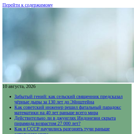
Перейти к содержимому
10 августа, 2026
Забытый гений: как сельский священник предсказал
чёрные дыры за 130 лет до Эйнштейна
Как советский инженер решил фатальный парадокс
математики на 40 лет раньше всего мира
Действительно ли в джунглях Индонезии скрыта
пирамида возрастом 27 000 лет?
Как в СССР научились разгонять тучи раньше