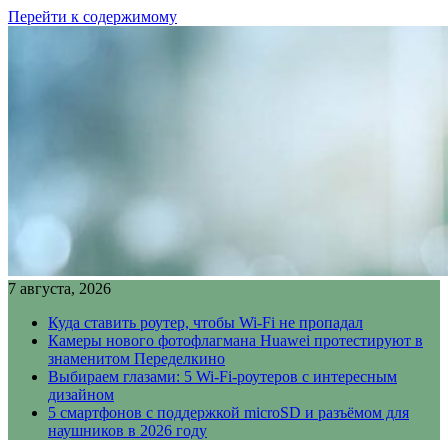
Перейти к содержимому
7 августа, 2026
Куда ставить роутер, чтобы Wi-Fi не пропадал
Камеры нового фотофлагмана Huawei протестируют в
знаменитом Переделкино
Выбираем глазами: 5 Wi-Fi-роутеров с интересным
дизайном
5 смартфонов с поддержкой microSD и разъёмом для
наушников в 2026 году