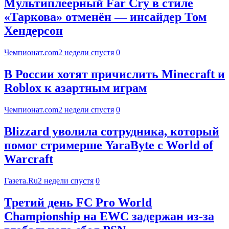
Мультиплеерный Far Cry в стиле
«Таркова» отменён — инсайдер Том
Хендерсон
Чемпионат.com
2 недели спустя
0
В России хотят причислить Minecraft и
Roblox к азартным играм
Чемпионат.com
2 недели спустя
0
Blizzard уволила сотрудника, который
помог стримерше YaraByte с World of
Warcraft
Газета.Ru
2 недели спустя
0
Третий день FC Pro World
Championship на EWC задержан из-за