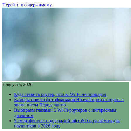
Перейти к содержимому
7 августа, 2026
Куда ставить роутер, чтобы Wi-Fi не пропадал
Камеры нового фотофлагмана Huawei протестируют в
знаменитом Переделкино
Выбираем глазами: 5 Wi-Fi-роутеров с интересным
дизайном
5 смартфонов с поддержкой microSD и разъёмом для
наушников в 2026 году