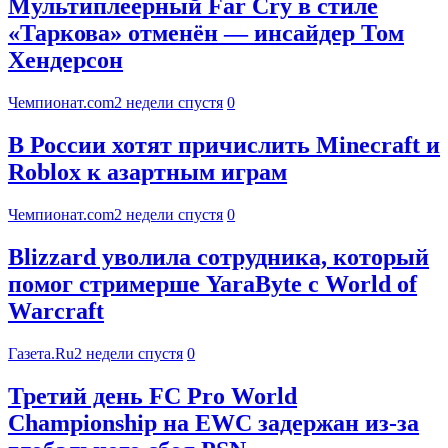
Мультиплеерный Far Cry в стиле
«Таркова» отменён — инсайдер Том
Хендерсон
Чемпионат.com
2 недели спустя
0
В России хотят причислить Minecraft и
Roblox к азартным играм
Чемпионат.com
2 недели спустя
0
Blizzard уволила сотрудника, который
помог стримерше YaraByte с World of
Warcraft
Газета.Ru
2 недели спустя
0
Третий день FC Pro World
Championship на EWC задержан из-за