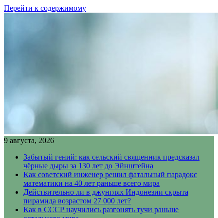
Перейти к содержимому
9 августа, 2026
Забытый гений: как сельский священник предсказал
чёрные дыры за 130 лет до Эйнштейна
Как советский инженер решил фатальный парадокс
математики на 40 лет раньше всего мира
Действительно ли в джунглях Индонезии скрыта
пирамида возрастом 27 000 лет?
Как в СССР научились разгонять тучи раньше