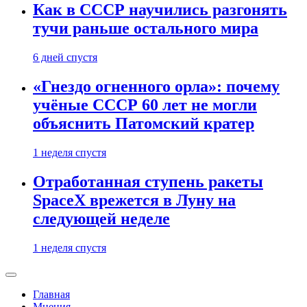
Как в СССР научились разгонять
тучи раньше остального мира
6 дней спустя
«Гнездо огненного орла»: почему
учёные СССР 60 лет не могли
объяснить Патомский кратер
1 неделя спустя
Отработанная ступень ракеты
SpaceX врежется в Луну на
следующей неделе
1 неделя спустя
Главная
Мнения