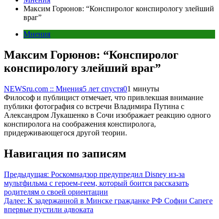
Максим Горюнов: “Конспиролог конспирологу злейший
враг”
Мнения
Максим Горюнов: “Конспиролог
конспирологу злейший враг”
NEWSru.com :: Мнения
5 лет спустя
0
1 минуты
Философ и публицист отмечает, что привлекшая внимание
публики фотография со встречи Владимира Путина с
Александром Лукашенко в Сочи изображает реакцию одного
конспиролога на соображения конспиролога,
придерживающегося другой теории.
Навигация по записям
Предыдущая:
Роскомнадзор предупредил Disney из-за
мультфильма c героем-геем, который боится рассказать
родителям о своей ориентации
Далее:
К задержанной в Минске гражданке РФ Софии Сапеге
впервые пустили адвоката