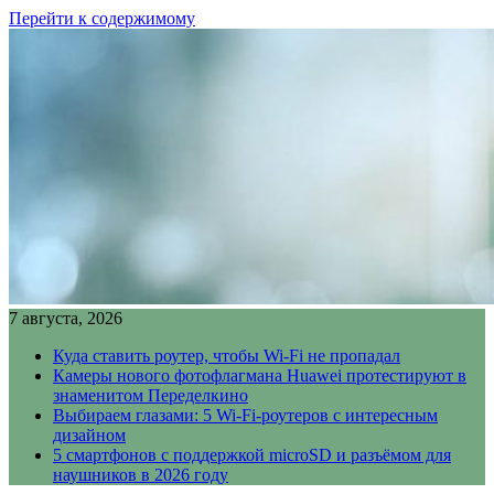
Перейти к содержимому
7 августа, 2026
Куда ставить роутер, чтобы Wi-Fi не пропадал
Камеры нового фотофлагмана Huawei протестируют в
знаменитом Переделкино
Выбираем глазами: 5 Wi-Fi-роутеров с интересным
дизайном
5 смартфонов с поддержкой microSD и разъёмом для
наушников в 2026 году