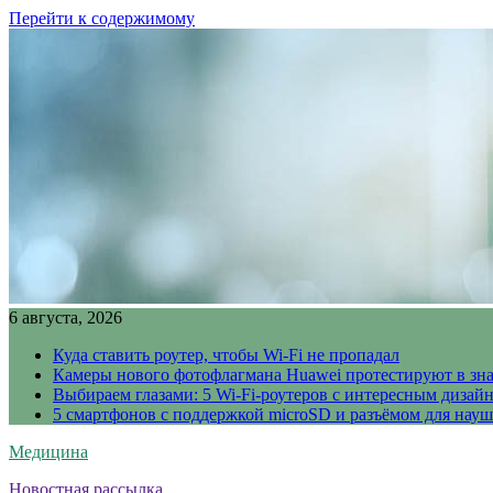
Перейти к содержимому
6 августа, 2026
Куда ставить роутер, чтобы Wi-Fi не пропадал
Камеры нового фотофлагмана Huawei протестируют в зн
Выбираем глазами: 5 Wi-Fi-роутеров с интересным дизай
5 смартфонов с поддержкой microSD и разъёмом для науш
Медицина
Новостная рассылка