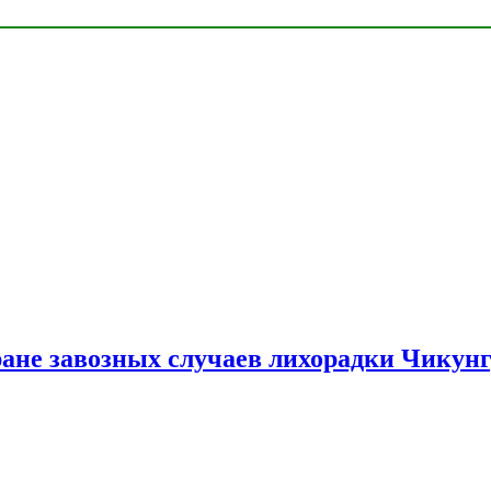
ране завозных случаев лихорадки Чикун