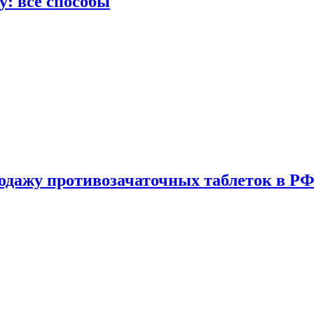
у: все способы
одажу противозачаточных таблеток в РФ