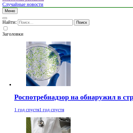
Случайные новости
Меню
Найти:
Заголовки
Роспотребнадзор на обнаружил в ст
1 год спустя
1 год спустя