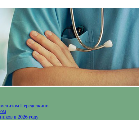
аменитом Переделкино
ном
ников в 2026 году