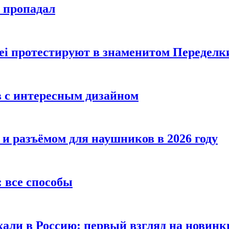
е пропадал
i протестируют в знаменитом Переделк
в с интересным дизайном
 и разъёмом для наушников в 2026 году
 все способы
хали в Россию: первый взгляд на новинк