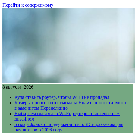
Перейти к содержимому
8 августа, 2026
Куда ставить роутер, чтобы Wi-Fi не пропадал
Камеры нового фотофлагмана Huawei протестируют в
знаменитом Переделкино
Выбираем глазами: 5 Wi-Fi-роутеров с интересным
дизайном
5 смартфонов с поддержкой microSD и разъёмом для
наушников в 2026 году