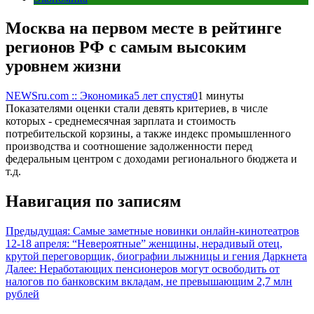
Москва на первом месте в рейтинге
регионов РФ с самым высоким
уровнем жизни
NEWSru.com :: Экономика
5 лет спустя
0
1 минуты
Показателями оценки стали девять критериев, в числе
которых - среднемесячная зарплата и стоимость
потребительской корзины, а также индекс промышленного
производства и соотношение задолженности перед
федеральным центром с доходами регионального бюджета и
т.д.
Навигация по записям
Предыдущая:
Самые заметные новинки онлайн-кинотеатров
12-18 апреля: “Невероятные” женщины, нерадивый отец,
крутой переговорщик, биографии лыжницы и гения Даркнета
Далее:
Неработающих пенсионеров могут освободить от
налогов по банковским вкладам, не превышающим 2,7 млн
рублей