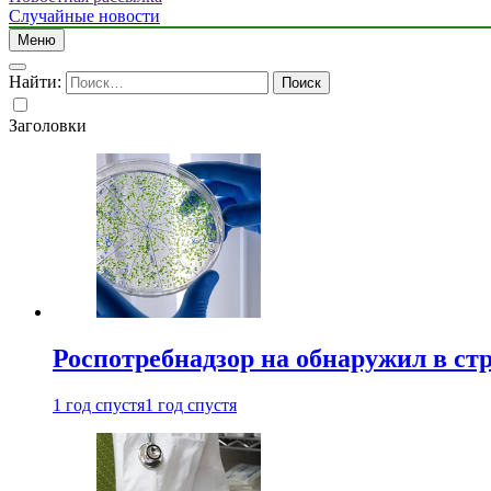
Случайные новости
Меню
Найти:
Заголовки
Роспотребнадзор на обнаружил в ст
1 год спустя
1 год спустя