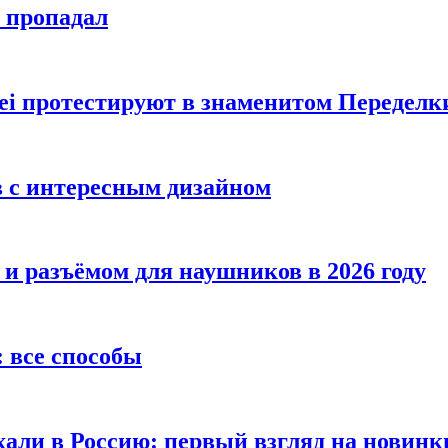
е пропадал
i протестируют в знаменитом Переделк
в с интересным дизайном
 и разъёмом для наушников в 2026 году
 все способы
хали в Россию: первый взгляд на новинк