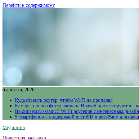
Перейти к содержимому
6 августа, 2026
Куда ставить роутер, чтобы Wi-Fi не пропадал
Камеры нового фотофлагмана Huawei протестируют в зн
Выбираем глазами: 5 Wi-Fi-роутеров с интересным дизай
5 смартфонов с поддержкой microSD и разъёмом для науш
Медицина
Новостная рассылка