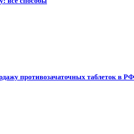
у: все способы
одажу противозачаточных таблеток в РФ