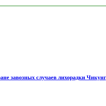
ране завозных случаев лихорадки Чикун