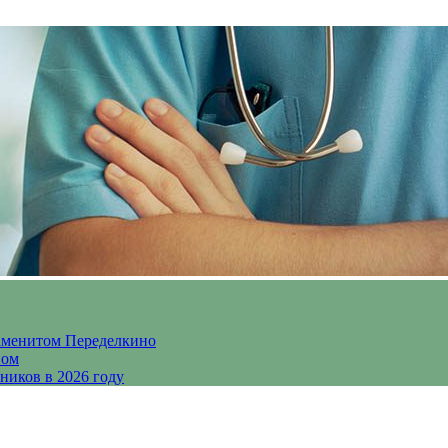
аменитом Переделкино
ном
ников в 2026 году