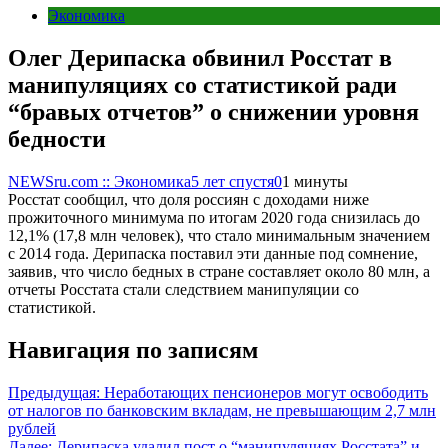
Экономика
Олег Дерипаска обвинил Росстат в
манипуляциях со статистикой ради
“бравых отчетов” о снижении уровня
бедности
NEWSru.com :: Экономика
5 лет спустя
0
1 минуты
Росстат сообщил, что доля россиян с доходами ниже
прожиточного минимума по итогам 2020 года снизилась до
12,1% (17,8 млн человек), что стало минимальным значением
с 2014 года. Дерипаска поставил эти данные под сомнение,
заявив, что число бедных в стране составляет около 80 млн, а
отчеты Росстата стали следствием манипуляции со
статистикой.
Навигация по записям
Предыдущая:
Неработающих пенсионеров могут освободить
от налогов по банковским вкладам, не превышающим 2,7 млн
рублей
Далее:
Дерипаска удалил пост о “манипуляциях Росстата” и