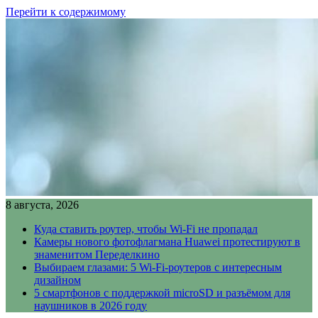
Перейти к содержимому
8 августа, 2026
Куда ставить роутер, чтобы Wi-Fi не пропадал
Камеры нового фотофлагмана Huawei протестируют в
знаменитом Переделкино
Выбираем глазами: 5 Wi-Fi-роутеров с интересным
дизайном
5 смартфонов с поддержкой microSD и разъёмом для
наушников в 2026 году