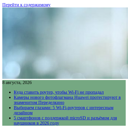
Перейти к содержимому
8 августа, 2026
Куда ставить роутер, чтобы Wi-Fi не пропадал
Камеры нового фотофлагмана Huawei протестируют в
знаменитом Переделкино
Выбираем глазами: 5 Wi-Fi-роутеров с интересным
дизайном
5 смартфонов с поддержкой microSD и разъёмом для
наушников в 2026 году