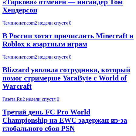
«Таркова» отменён — инсайдер Том
Хендерсон
Чемпионат.com
2 недели спустя
0
В России хотят причислить Minecraft и
Roblox к азартным играм
Чемпионат.com
2 недели спустя
0
Blizzard уволила сотрудника, который
помог стримерше YaraByte с World of
Warcraft
Газета.Ru
2 недели спустя
0
Третий день FC Pro World
Championship на EWC задержан из-за
глобального сбоя PSN