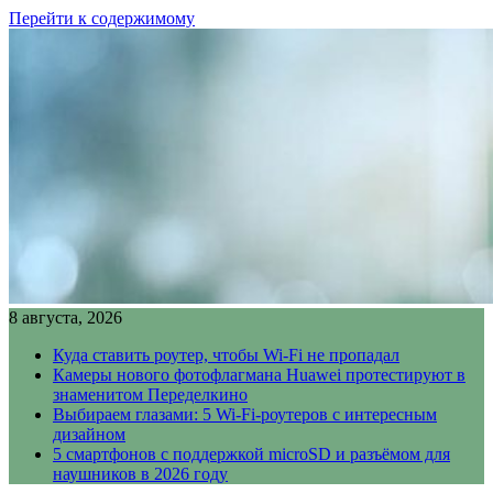
Перейти к содержимому
8 августа, 2026
Куда ставить роутер, чтобы Wi-Fi не пропадал
Камеры нового фотофлагмана Huawei протестируют в
знаменитом Переделкино
Выбираем глазами: 5 Wi-Fi-роутеров с интересным
дизайном
5 смартфонов с поддержкой microSD и разъёмом для
наушников в 2026 году