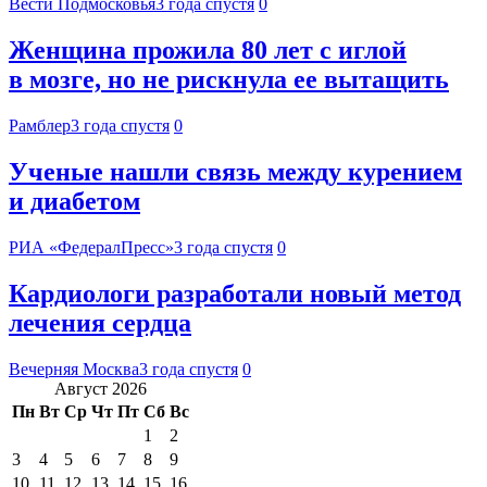
Вести Подмосковья
3 года спустя
0
Женщина прожила 80 лет с иглой
в мозге, но не рискнула ее вытащить
Рамблер
3 года спустя
0
Ученые нашли связь между курением
и диабетом
РИА «ФедералПресс»
3 года спустя
0
Кардиологи разработали новый метод
лечения сердца
Вечерняя Москва
3 года спустя
0
Август 2026
Пн
Вт
Ср
Чт
Пт
Сб
Вс
1
2
3
4
5
6
7
8
9
10
11
12
13
14
15
16