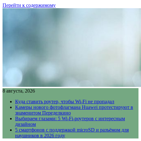
Перейти к содержимому
8 августа, 2026
Куда ставить роутер, чтобы Wi-Fi не пропадал
Камеры нового фотофлагмана Huawei протестируют в
знаменитом Переделкино
Выбираем глазами: 5 Wi-Fi-роутеров с интересным
дизайном
5 смартфонов с поддержкой microSD и разъёмом для
наушников в 2026 году