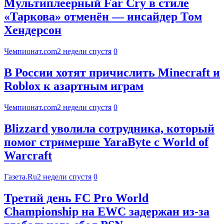
Мультиплеерный Far Cry в стиле
«Таркова» отменён — инсайдер Том
Хендерсон
Чемпионат.com
2 недели спустя
0
В России хотят причислить Minecraft и
Roblox к азартным играм
Чемпионат.com
2 недели спустя
0
Blizzard уволила сотрудника, который
помог стримерше YaraByte с World of
Warcraft
Газета.Ru
2 недели спустя
0
Третий день FC Pro World
Championship на EWC задержан из-за