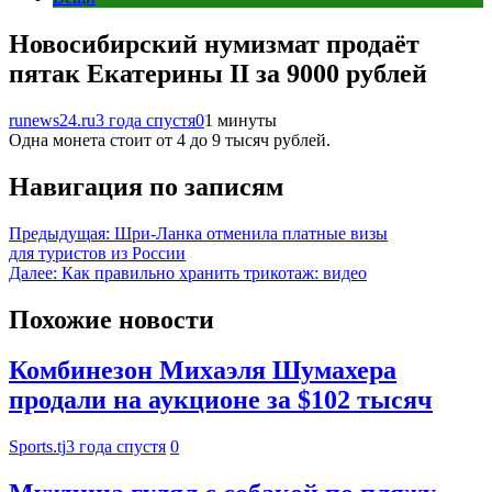
Новосибирский нумизмат продаёт
пятак Екатерины II за 9000 рублей
runews24.ru
3 года спустя
0
1 минуты
Одна монета стоит от 4 до 9 тысяч рублей.
Навигация по записям
Предыдущая:
Шри-Ланка отменила платные визы
для туристов из России
Далее:
Как правильно хранить трикотаж: видео
Похожие новости
Комбинезон Михаэля Шумахера
продали на аукционе за $102 тысяч
Sports.tj
3 года спустя
0