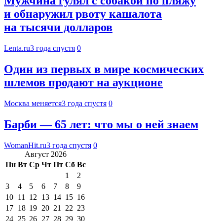
Мужчина гулял с собакой по пляжу
и обнаружил рвоту кашалота
на тысячи долларов
Lenta.ru
3 года спустя
0
Один из первых в мире космических
шлемов продают на аукционе
Москва меняется
3 года спустя
0
Барби — 65 лет: что мы о ней знаем
WomanHit.ru
3 года спустя
0
Август 2026
Пн
Вт
Ср
Чт
Пт
Сб
Вс
1
2
3
4
5
6
7
8
9
10
11
12
13
14
15
16
17
18
19
20
21
22
23
24
25
26
27
28
29
30