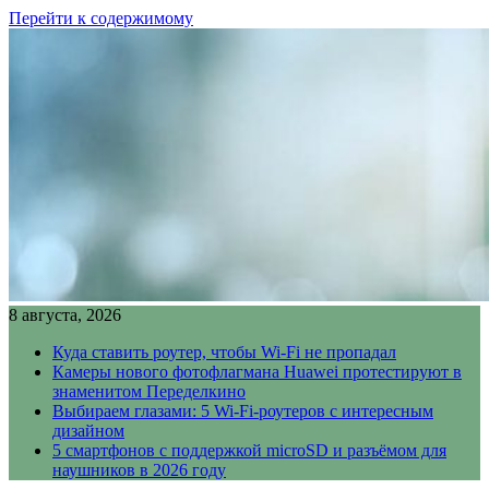
Перейти к содержимому
8 августа, 2026
Куда ставить роутер, чтобы Wi-Fi не пропадал
Камеры нового фотофлагмана Huawei протестируют в
знаменитом Переделкино
Выбираем глазами: 5 Wi-Fi-роутеров с интересным
дизайном
5 смартфонов с поддержкой microSD и разъёмом для
наушников в 2026 году