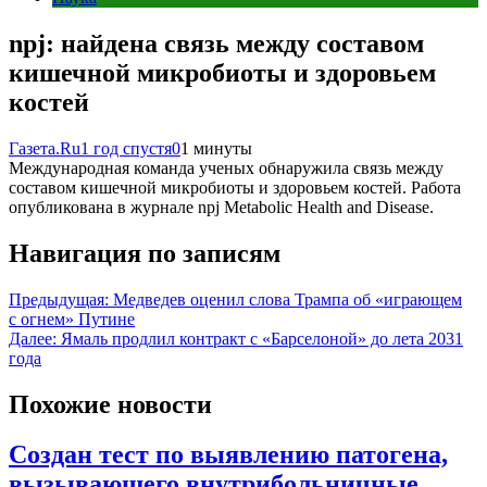
npj: найдена связь между составом
кишечной микробиоты и здоровьем
костей
Газета.Ru
1 год спустя
0
1 минуты
Международная команда ученых обнаружила связь между
составом кишечной микробиоты и здоровьем костей. Работа
опубликована в журнале npj Metabolic Health and Disease.
Навигация по записям
Предыдущая:
Медведев оценил слова Трампа об «играющем
с огнем» Путине
Далее:
Ямаль продлил контракт с «Барселоной» до лета 2031
года
Похожие новости
Создан тест по выявлению патогена,
вызывающего внутрибольничные