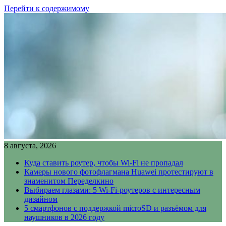
Перейти к содержимому
8 августа, 2026
Куда ставить роутер, чтобы Wi-Fi не пропадал
Камеры нового фотофлагмана Huawei протестируют в
знаменитом Переделкино
Выбираем глазами: 5 Wi-Fi-роутеров с интересным
дизайном
5 смартфонов с поддержкой microSD и разъёмом для
наушников в 2026 году