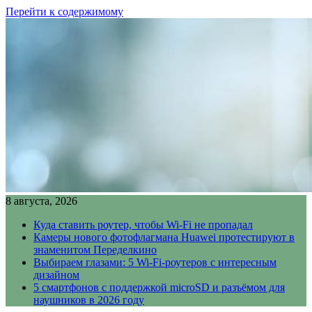
Перейти к содержимому
8 августа, 2026
Куда ставить роутер, чтобы Wi-Fi не пропадал
Камеры нового фотофлагмана Huawei протестируют в
знаменитом Переделкино
Выбираем глазами: 5 Wi-Fi-роутеров с интересным
дизайном
5 смартфонов с поддержкой microSD и разъёмом для
наушников в 2026 году