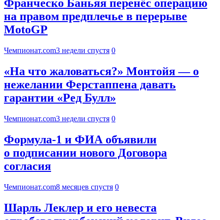
Франческо Баньяя перенёс операцию
на правом предплечье в перерыве
MotoGP
Чемпионат.com
3 недели спустя
0
«На что жаловаться?» Монтойя — о
нежелании Ферстаппена давать
гарантии «Ред Булл»
Чемпионат.com
3 недели спустя
0
Формула-1 и ФИА объявили
о подписании нового Договора
согласия
Чемпионат.com
8 месяцев спустя
0
Шарль Леклер и его невеста