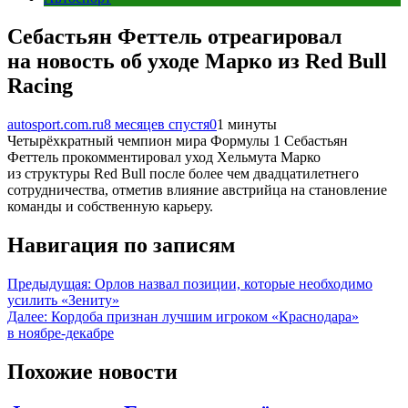
Себастьян Феттель отреагировал
на новость об уходе Марко из Red Bull
Racing
autosport.com.ru
8 месяцев спустя
0
1 минуты
Четырёхкратный чемпион мира Формулы 1 Себастьян
Феттель прокомментировал уход Хельмута Марко
из структуры Red Bull после более чем двадцатилетнего
сотрудничества, отметив влияние австрийца на становление
команды и собственную карьеру.
Навигация по записям
Предыдущая:
Орлов назвал позиции, которые необходимо
усилить «Зениту»
Далее:
Кордоба признан лучшим игроком «Краснодара»
в ноябре‑декабре
Похожие новости