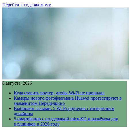
Перейти к содержимому
8 августа, 2026
Куда ставить роутер, чтобы Wi-Fi не пропадал
Камеры нового фотофлагмана Huawei протестируют в
знаменитом Переделкино
Выбираем глазами: 5 Wi-Fi-роутеров с интересным
дизайном
5 смартфонов с поддержкой microSD и разъёмом для
наушников в 2026 году