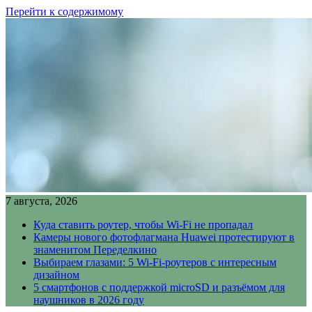
Перейти к содержимому
7 августа, 2026
Куда ставить роутер, чтобы Wi-Fi не пропадал
Камеры нового фотофлагмана Huawei протестируют в
знаменитом Переделкино
Выбираем глазами: 5 Wi-Fi-роутеров с интересным
дизайном
5 смартфонов с поддержкой microSD и разъёмом для
наушников в 2026 году