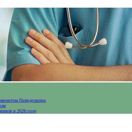
аменитом Переделкино
ном
ников в 2026 году