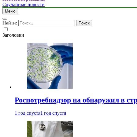
Случайные новости
Меню
Найти:
Заголовки
Роспотребнадзор на обнаружил в ст
1 год спустя
1 год спустя