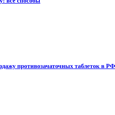
у: все способы
одажу противозачаточных таблеток в РФ