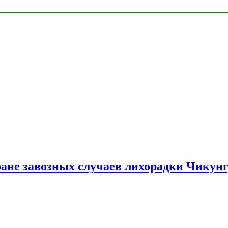
ране завозных случаев лихорадки Чикун