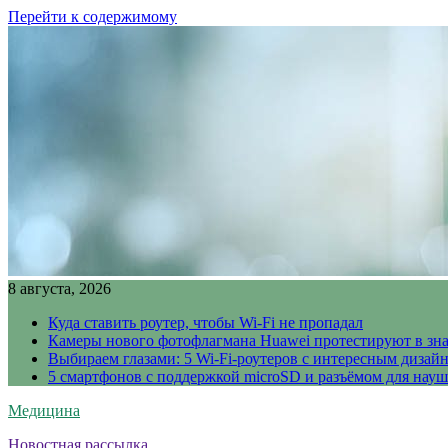
Перейти к содержимому
8 августа, 2026
Куда ставить роутер, чтобы Wi-Fi не пропадал
Камеры нового фотофлагмана Huawei протестируют в зн
Выбираем глазами: 5 Wi-Fi-роутеров с интересным дизай
5 смартфонов с поддержкой microSD и разъёмом для науш
Медицина
Новостная рассылка