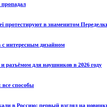
е пропадал
i протестируют в знаменитом Переделк
в с интересным дизайном
 и разъёмом для наушников в 2026 году
 все способы
хали в Россию: первый взгляд на новинк