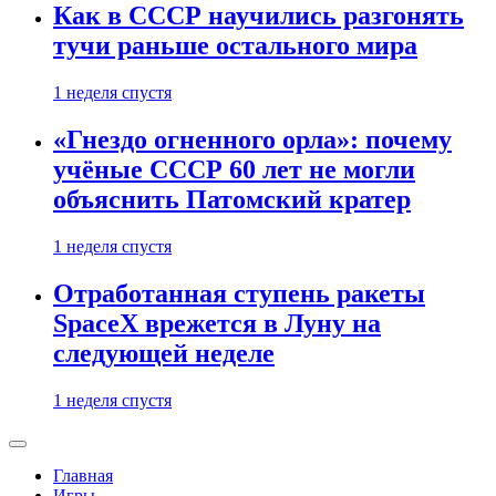
Как в СССР научились разгонять
тучи раньше остального мира
1 неделя спустя
«Гнездо огненного орла»: почему
учёные СССР 60 лет не могли
объяснить Патомский кратер
1 неделя спустя
Отработанная ступень ракеты
SpaceX врежется в Луну на
следующей неделе
1 неделя спустя
Главная
Игры