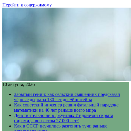
Перейти к содержимому
10 августа, 2026
Забытый гений: как сельский священник предсказал
чёрные дыры за 130 лет до Эйнштейна
Как советский инженер решил фатальный парадокс
математики на 40 лет раньше всего мира
Действительно ли в джунглях Индонезии скрыта
пирамида возрастом 27 000 лет?
Как в СССР научились разгонять тучи раньше