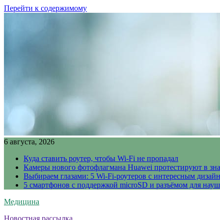
Перейти к содержимому
6 августа, 2026
Куда ставить роутер, чтобы Wi-Fi не пропадал
Камеры нового фотофлагмана Huawei протестируют в зн
Выбираем глазами: 5 Wi-Fi-роутеров с интересным дизай
5 смартфонов с поддержкой microSD и разъёмом для науш
Медицина
Новостная рассылка