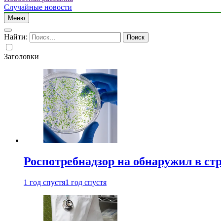
Случайные новости
Меню
Найти:
Заголовки
Роспотребнадзор на обнаружил в ст
1 год спустя
1 год спустя