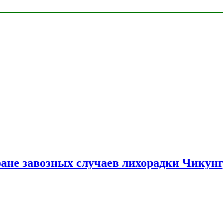
ране завозных случаев лихорадки Чикун