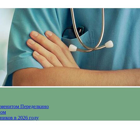
аменитом Переделкино
ном
ников в 2026 году