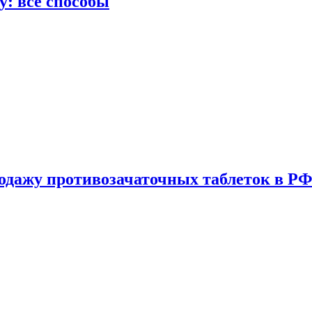
у: все способы
одажу противозачаточных таблеток в РФ