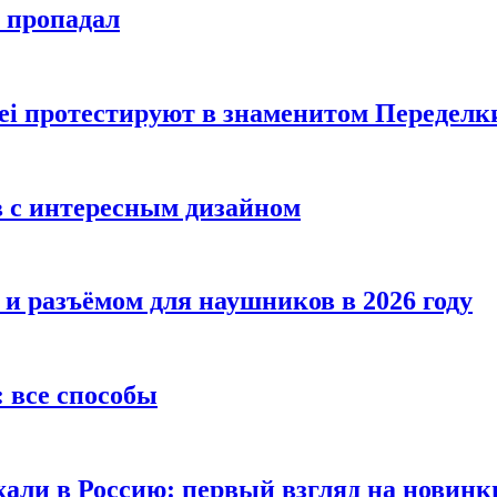
е пропадал
i протестируют в знаменитом Переделк
в с интересным дизайном
 и разъёмом для наушников в 2026 году
 все способы
хали в Россию: первый взгляд на новинк