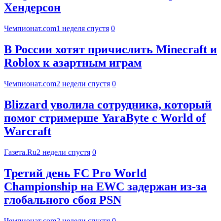
Хендерсон
Чемпионат.com
1 неделя спустя
0
В России хотят причислить Minecraft и
Roblox к азартным играм
Чемпионат.com
2 недели спустя
0
Blizzard уволила сотрудника, который
помог стримерше YaraByte с World of
Warcraft
Газета.Ru
2 недели спустя
0
Третий день FC Pro World
Championship на EWC задержан из-за
глобального сбоя PSN
Чемпионат.com
2 недели спустя
0