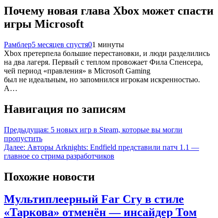
Почему новая глава Xbox может спасти
игры Microsoft
Рамблер
5 месяцев спустя
0
1 минуты
Xbox претерпела большие перестановки, и люди разделились
на два лагеря. Первый с теплом провожает Фила Спенсера,
чей период «правления» в Microsoft Gaming
был не идеальным, но запомнился игрокам искренностью.
А…
Навигация по записям
Предыдущая:
5 новых игр в Steam, которые вы могли
пропустить
Далее:
Авторы Arknights: Endfield представили патч 1.1 —
главное со стрима разработчиков
Похожие новости
Мультиплеерный Far Cry в стиле
«Таркова» отменён — инсайдер Том