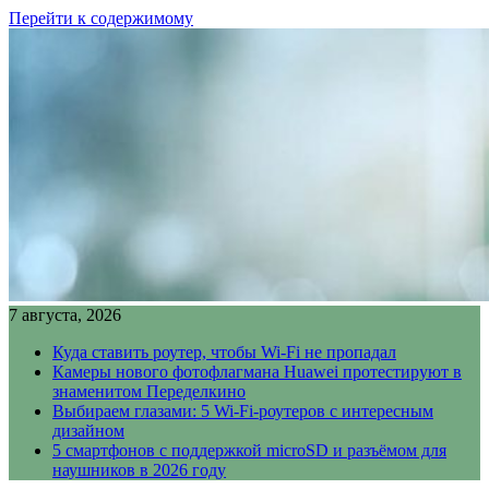
Перейти к содержимому
7 августа, 2026
Куда ставить роутер, чтобы Wi-Fi не пропадал
Камеры нового фотофлагмана Huawei протестируют в
знаменитом Переделкино
Выбираем глазами: 5 Wi-Fi-роутеров с интересным
дизайном
5 смартфонов с поддержкой microSD и разъёмом для
наушников в 2026 году