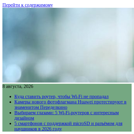
Перейти к содержимому
8 августа, 2026
Куда ставить роутер, чтобы Wi-Fi не пропадал
Камеры нового фотофлагмана Huawei протестируют в
знаменитом Переделкино
Выбираем глазами: 5 Wi-Fi-роутеров с интересным
дизайном
5 смартфонов с поддержкой microSD и разъёмом для
наушников в 2026 году