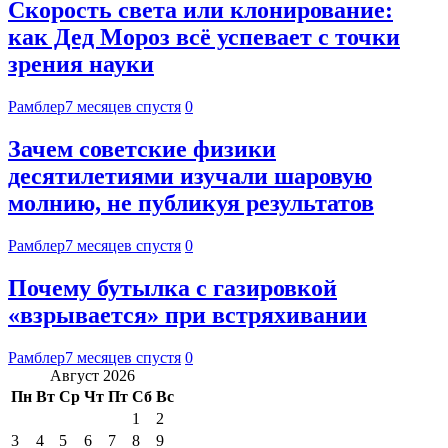
Скорость света или клонирование:
как Дед Мороз всё успевает с точки
зрения науки
Рамблер
7 месяцев спустя
0
Зачем советские физики
десятилетиями изучали шаровую
молнию, не публикуя результатов
Рамблер
7 месяцев спустя
0
Почему бутылка с газировкой
«взрывается» при встряхивании
Рамблер
7 месяцев спустя
0
Август 2026
Пн
Вт
Ср
Чт
Пт
Сб
Вс
1
2
3
4
5
6
7
8
9