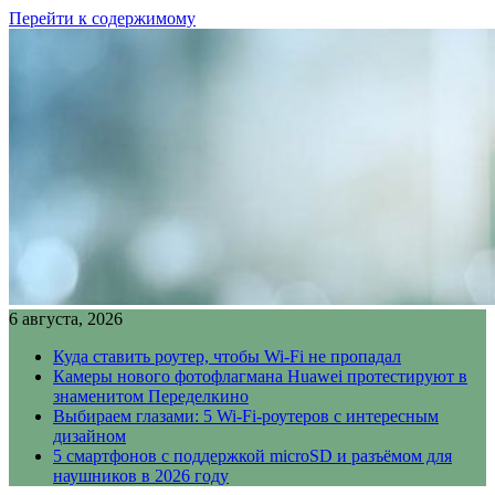
Перейти к содержимому
6 августа, 2026
Куда ставить роутер, чтобы Wi-Fi не пропадал
Камеры нового фотофлагмана Huawei протестируют в
знаменитом Переделкино
Выбираем глазами: 5 Wi-Fi-роутеров с интересным
дизайном
5 смартфонов с поддержкой microSD и разъёмом для
наушников в 2026 году