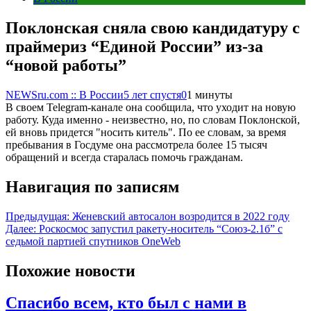
Поклонская сняла свою кандидатуру с
праймериз “Единой России” из-за
“новой работы”
NEWSru.com :: В России
5 лет спустя
0
1 минуты
В своем Telegram-канале она сообщила, что уходит на новую
работу. Куда именно - неизвестно, но, по словам Поклонской,
ей вновь придется "носить китель". По ее словам, за время
пребывания в Госдуме она рассмотрела более 15 тысяч
обращений и всегда старалась помочь гражданам.
Навигация по записям
Предыдущая:
Женевский автосалон возродится в 2022 году
Далее:
Роскосмос запустил ракету-носитель “Союз-2.1б” с
седьмой партией спутников OneWeb
Похожие новости
Спасибо всем, кто был с нами в