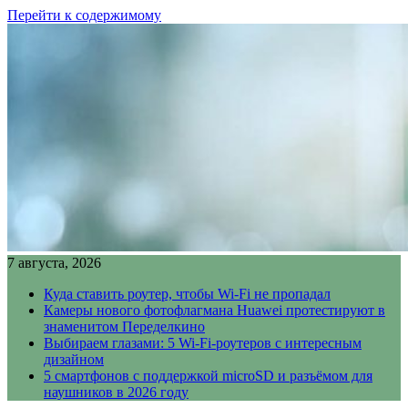
Перейти к содержимому
7 августа, 2026
Куда ставить роутер, чтобы Wi-Fi не пропадал
Камеры нового фотофлагмана Huawei протестируют в
знаменитом Переделкино
Выбираем глазами: 5 Wi-Fi-роутеров с интересным
дизайном
5 смартфонов с поддержкой microSD и разъёмом для
наушников в 2026 году