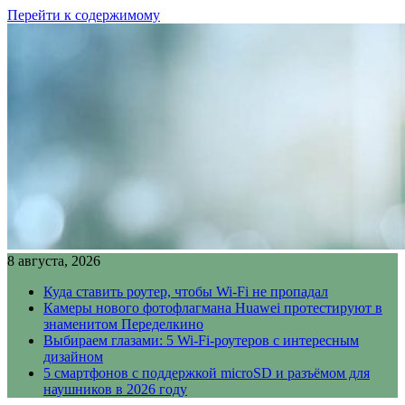
Перейти к содержимому
8 августа, 2026
Куда ставить роутер, чтобы Wi-Fi не пропадал
Камеры нового фотофлагмана Huawei протестируют в
знаменитом Переделкино
Выбираем глазами: 5 Wi-Fi-роутеров с интересным
дизайном
5 смартфонов с поддержкой microSD и разъёмом для
наушников в 2026 году