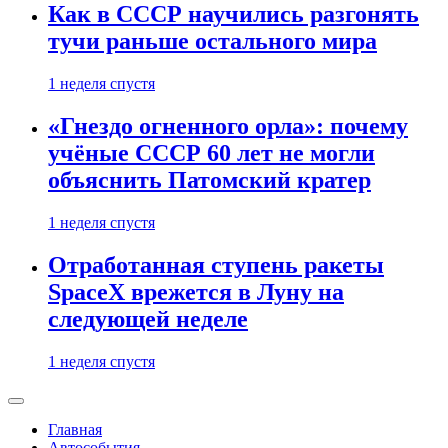
Как в СССР научились разгонять
тучи раньше остального мира
1 неделя спустя
«Гнездо огненного орла»: почему
учёные СССР 60 лет не могли
объяснить Патомский кратер
1 неделя спустя
Отработанная ступень ракеты
SpaceX врежется в Луну на
следующей неделе
1 неделя спустя
Главная
Автособытия