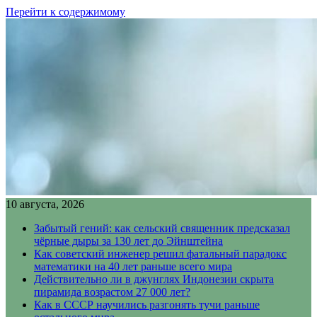
Перейти к содержимому
10 августа, 2026
Забытый гений: как сельский священник предсказал
чёрные дыры за 130 лет до Эйнштейна
Как советский инженер решил фатальный парадокс
математики на 40 лет раньше всего мира
Действительно ли в джунглях Индонезии скрыта
пирамида возрастом 27 000 лет?
Как в СССР научились разгонять тучи раньше