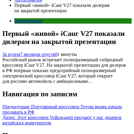
Первый «живой» iCaur V27 показали дилерам
на закрытой презентации
Автособытия
Первый «живой» iCaur V27 показали
дилерам на закрытой презентации
За рулем
7 месяцев спустя
0
1 минуты
Российский рынок встречает полноразмерный гибридный
кроссовер iCaur V27. На закрытой презентации для дилеров
в РФ впервые показан предсерийный полноразмерный
электрический кроссовер iCaur V27, который откроет
для россиян автомобиль с амбициозными…
Навигация по записям
Предыдущая:
Популярный кроссовер Toyota вновь начали
продавать в РФ
Далее:
Этот кроссовер Volkswagen продают у нас дешевле
китайских конкурентов