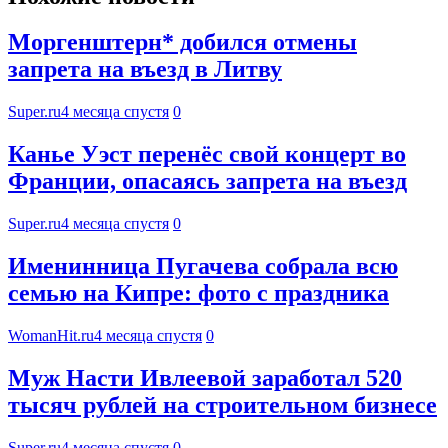
Моргенштерн* добился отмены
запрета на въезд в Литву
Super.ru
4 месяца спустя
0
Канье Уэст перенёс свой концерт во
Франции, опасаясь запрета на въезд
Super.ru
4 месяца спустя
0
Именинница Пугачева собрала всю
семью на Кипре: фото с праздника
WomanHit.ru
4 месяца спустя
0
Муж Насти Ивлеевой заработал 520
тысяч рублей на строительном бизнесе
Super.ru
4 месяца спустя
0