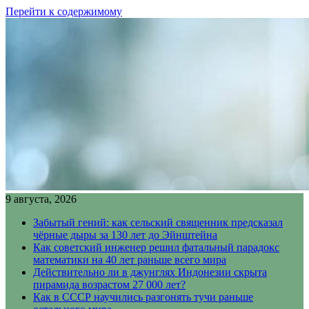
Перейти к содержимому
9 августа, 2026
Забытый гений: как сельский священник предсказал
чёрные дыры за 130 лет до Эйнштейна
Как советский инженер решил фатальный парадокс
математики на 40 лет раньше всего мира
Действительно ли в джунглях Индонезии скрыта
пирамида возрастом 27 000 лет?
Как в СССР научились разгонять тучи раньше