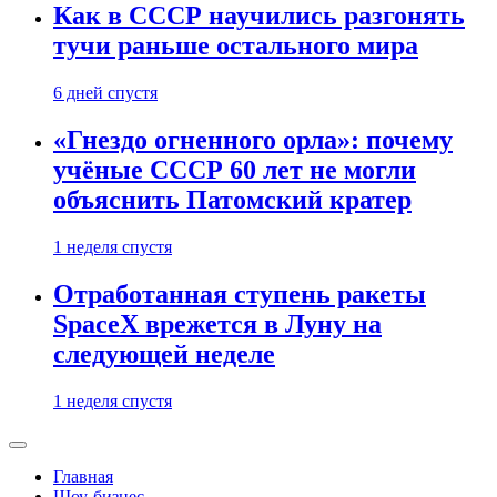
Как в СССР научились разгонять
тучи раньше остального мира
6 дней спустя
«Гнездо огненного орла»: почему
учёные СССР 60 лет не могли
объяснить Патомский кратер
1 неделя спустя
Отработанная ступень ракеты
SpaceX врежется в Луну на
следующей неделе
1 неделя спустя
Главная
Шоу-бизнес