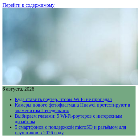
Перейти к содержимому
6 августа, 2026
Куда ставить роутер, чтобы Wi-Fi не пропадал
Камеры нового фотофлагмана Huawei протестируют в
знаменитом Переделкино
Выбираем глазами: 5 Wi-Fi-роутеров с интересным
дизайном
5 смартфонов с поддержкой microSD и разъёмом для
наушников в 2026 году