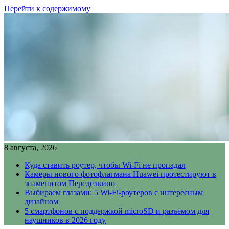
Перейти к содержимому
8 августа, 2026
Куда ставить роутер, чтобы Wi-Fi не пропадал
Камеры нового фотофлагмана Huawei протестируют в
знаменитом Переделкино
Выбираем глазами: 5 Wi-Fi-роутеров с интересным
дизайном
5 смартфонов с поддержкой microSD и разъёмом для
наушников в 2026 году