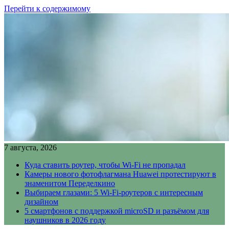
Перейти к содержимому
7 августа, 2026
Куда ставить роутер, чтобы Wi-Fi не пропадал
Камеры нового фотофлагмана Huawei протестируют в
знаменитом Переделкино
Выбираем глазами: 5 Wi-Fi-роутеров с интересным
дизайном
5 смартфонов с поддержкой microSD и разъёмом для
наушников в 2026 году