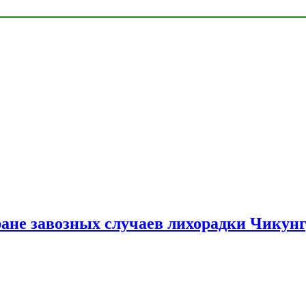
ране завозных случаев лихорадки Чикун