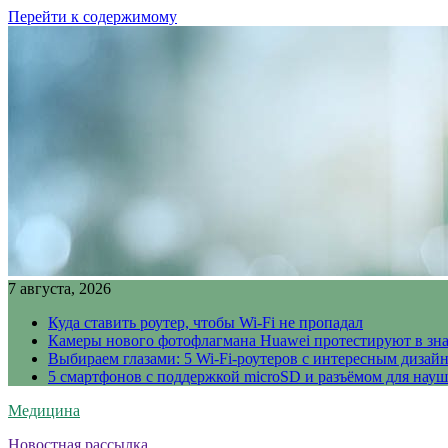
Перейти к содержимому
7 августа, 2026
Куда ставить роутер, чтобы Wi-Fi не пропадал
Камеры нового фотофлагмана Huawei протестируют в зн
Выбираем глазами: 5 Wi-Fi-роутеров с интересным дизай
5 смартфонов с поддержкой microSD и разъёмом для науш
Медицина
Новостная рассылка