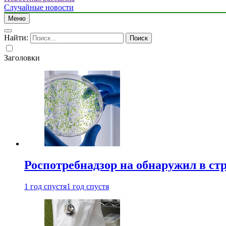
Случайные новости
Меню
Найти:
Заголовки
Роспотребнадзор на обнаружил в ст
1 год спустя
1 год спустя