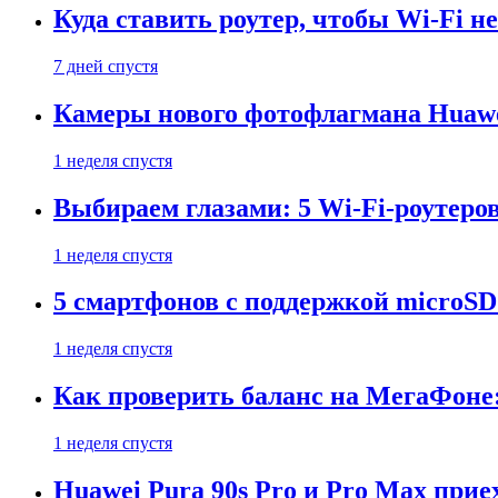
Куда ставить роутер, чтобы Wi-Fi н
7 дней спустя
Камеры нового фотофлагмана Huawe
1 неделя спустя
Выбираем глазами: 5 Wi-Fi-роутеро
1 неделя спустя
5 смартфонов с поддержкой microSD
1 неделя спустя
Как проверить баланс на МегаФоне:
1 неделя спустя
Huawei Pura 90s Pro и Pro Max прие