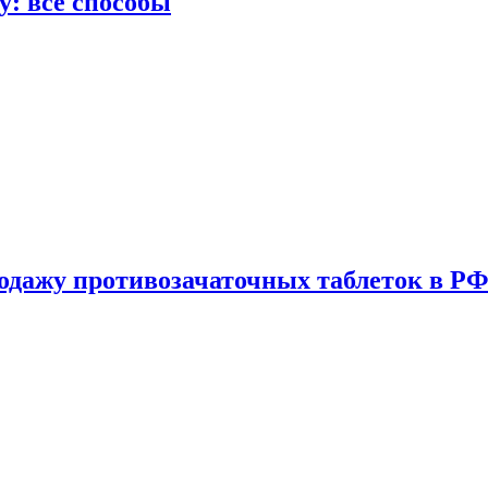
у: все способы
одажу противозачаточных таблеток в РФ