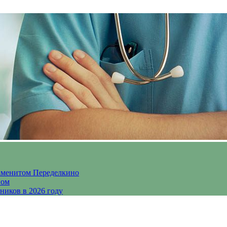
аменитом Переделкино
ном
ников в 2026 году