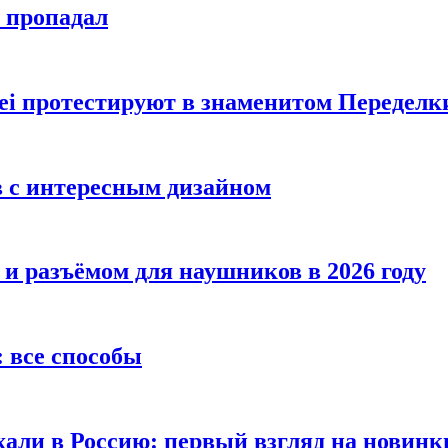
е пропадал
i протестируют в знаменитом Переделк
в с интересным дизайном
 и разъёмом для наушников в 2026 году
 все способы
хали в Россию: первый взгляд на новинк