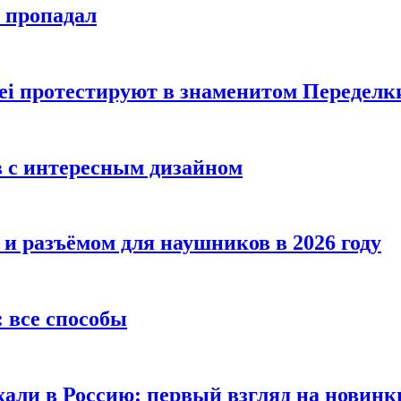
е пропадал
i протестируют в знаменитом Переделк
в с интересным дизайном
 и разъёмом для наушников в 2026 году
 все способы
хали в Россию: первый взгляд на новинк