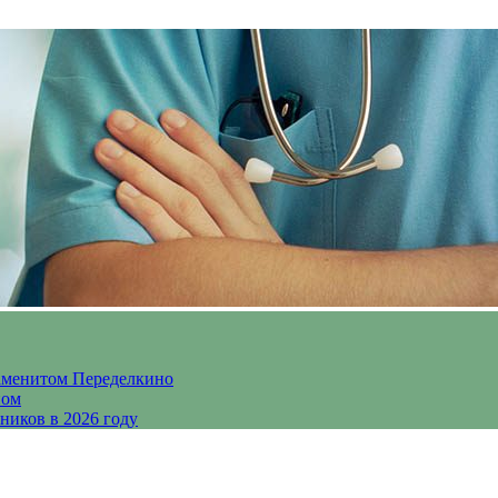
аменитом Переделкино
ном
ников в 2026 году