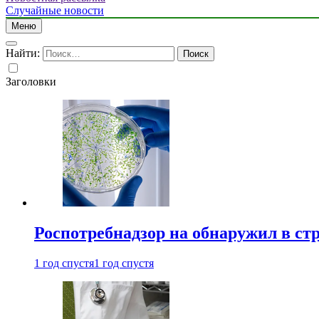
Случайные новости
Меню
Найти:
Заголовки
Роспотребнадзор на обнаружил в ст
1 год спустя
1 год спустя