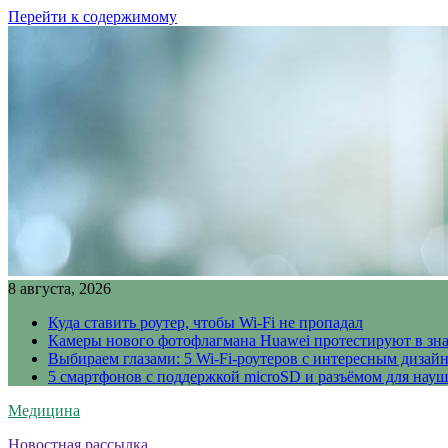
Перейти к содержимому
8 августа, 2026
Куда ставить роутер, чтобы Wi-Fi не пропадал
Камеры нового фотофлагмана Huawei протестируют в зн
Выбираем глазами: 5 Wi-Fi-роутеров с интересным дизай
5 смартфонов с поддержкой microSD и разъёмом для науш
Медицина
Новостная рассылка