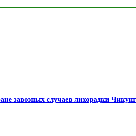
ране завозных случаев лихорадки Чикун