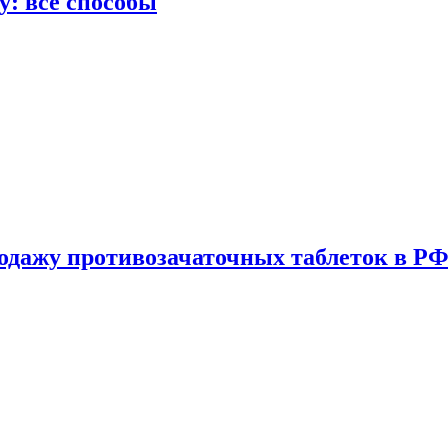
у: все способы
одажу противозачаточных таблеток в РФ