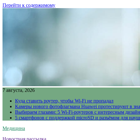
Перейти к содержимому
7 августа, 2026
Куда ставить роутер, чтобы Wi-Fi не пропадал
Камеры нового фотофлагмана Huawei протестируют в зн
Выбираем глазами: 5 Wi-Fi-роутеров с интересным дизай
5 смартфонов с поддержкой microSD и разъёмом для науш
Медицина
Новостная рассылка