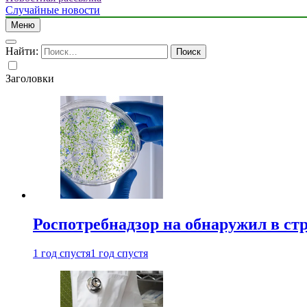
Случайные новости
Меню
Найти:
Заголовки
Роспотребнадзор на обнаружил в ст
1 год спустя
1 год спустя