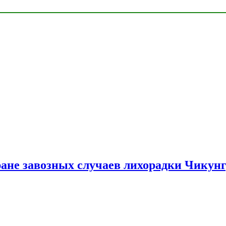
ране завозных случаев лихорадки Чикун