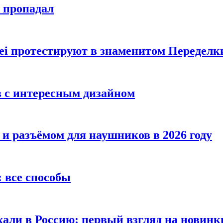
е пропадал
i протестируют в знаменитом Переделк
в с интересным дизайном
 и разъёмом для наушников в 2026 году
 все способы
хали в Россию: первый взгляд на новинк