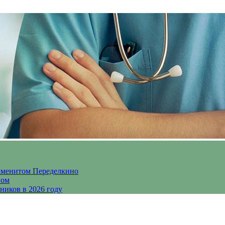
аменитом Переделкино
ном
ников в 2026 году