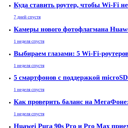
Куда ставить роутер, чтобы Wi-Fi н
7 дней спустя
Камеры нового фотофлагмана Huawe
1 неделя спустя
Выбираем глазами: 5 Wi-Fi-роутеро
1 неделя спустя
5 смартфонов с поддержкой microSD
1 неделя спустя
Как проверить баланс на МегаФоне:
1 неделя спустя
Huawei Pura 90s Pro и Pro Max прие