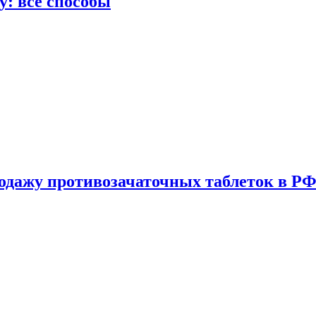
у: все способы
одажу противозачаточных таблеток в РФ