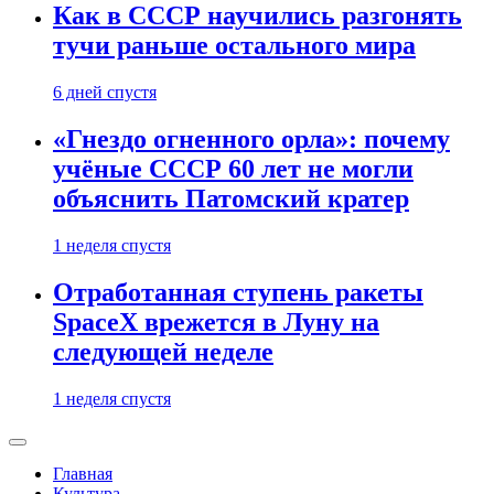
Как в СССР научились разгонять
тучи раньше остального мира
6 дней спустя
«Гнездо огненного орла»: почему
учёные СССР 60 лет не могли
объяснить Патомский кратер
1 неделя спустя
Отработанная ступень ракеты
SpaceX врежется в Луну на
следующей неделе
1 неделя спустя
Главная
Культура