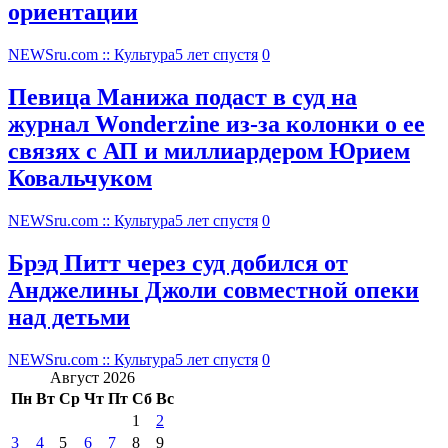
ориентации
NEWSru.com :: Культура
5 лет спустя
0
Певица Манижа подаст в суд на
журнал Wonderzine из-за колонки о ее
связях с АП и миллиардером Юрием
Ковальчуком
NEWSru.com :: Культура
5 лет спустя
0
Брэд Питт через суд добился от
Анджелины Джоли совместной опеки
над детьми
NEWSru.com :: Культура
5 лет спустя
0
Август 2026
Пн
Вт
Ср
Чт
Пт
Сб
Вс
1
2
3
4
5
6
7
8
9