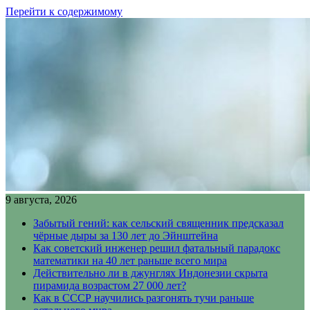
Перейти к содержимому
9 августа, 2026
Забытый гений: как сельский священник предсказал
чёрные дыры за 130 лет до Эйнштейна
Как советский инженер решил фатальный парадокс
математики на 40 лет раньше всего мира
Действительно ли в джунглях Индонезии скрыта
пирамида возрастом 27 000 лет?
Как в СССР научились разгонять тучи раньше