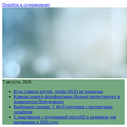
Перейти к содержимому
7 августа, 2026
Куда ставить роутер, чтобы Wi-Fi не пропадал
Камеры нового фотофлагмана Huawei протестируют в
знаменитом Переделкино
Выбираем глазами: 5 Wi-Fi-роутеров с интересным
дизайном
5 смартфонов с поддержкой microSD и разъёмом для
наушников в 2026 году