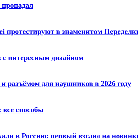
е пропадал
i протестируют в знаменитом Переделк
в с интересным дизайном
 и разъёмом для наушников в 2026 году
 все способы
хали в Россию: первый взгляд на новинк