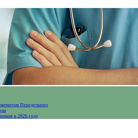
аменитом Переделкино
ном
ников в 2026 году