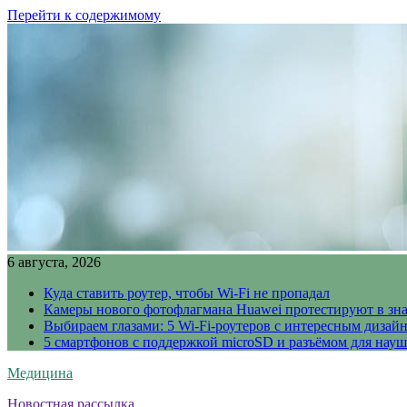
Перейти к содержимому
6 августа, 2026
Куда ставить роутер, чтобы Wi-Fi не пропадал
Камеры нового фотофлагмана Huawei протестируют в зн
Выбираем глазами: 5 Wi-Fi-роутеров с интересным дизай
5 смартфонов с поддержкой microSD и разъёмом для науш
Медицина
Новостная рассылка