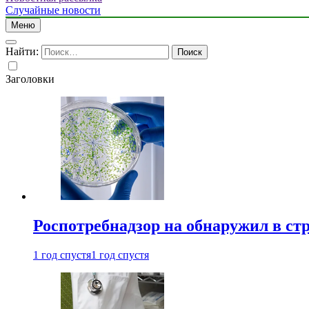
Случайные новости
Меню
Найти:
Заголовки
Роспотребнадзор на обнаружил в ст
1 год спустя
1 год спустя