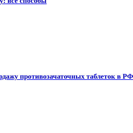
у: все способы
одажу противозачаточных таблеток в РФ