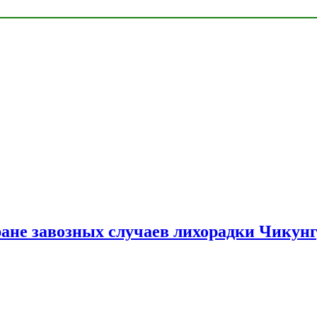
ране завозных случаев лихорадки Чикун