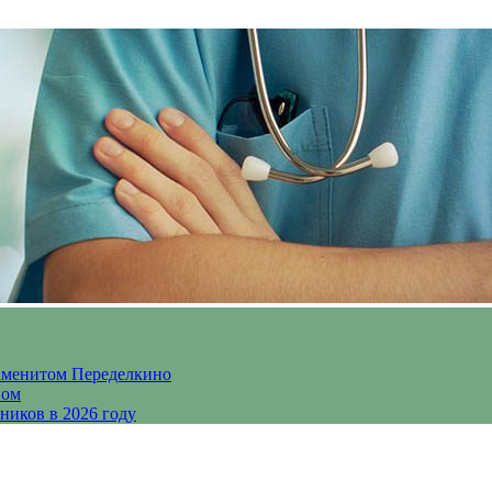
аменитом Переделкино
ном
ников в 2026 году