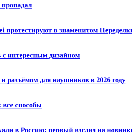
е пропадал
i протестируют в знаменитом Переделк
в с интересным дизайном
 и разъёмом для наушников в 2026 году
 все способы
хали в Россию: первый взгляд на новинк