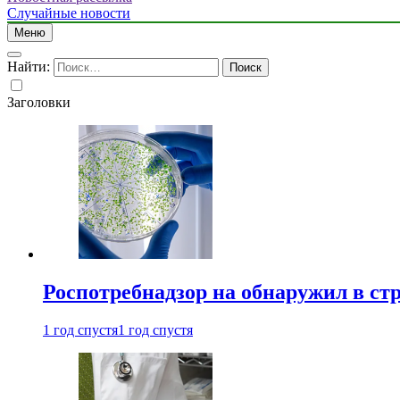
Случайные новости
Меню
Найти:
Заголовки
Роспотребнадзор на обнаружил в ст
1 год спустя
1 год спустя