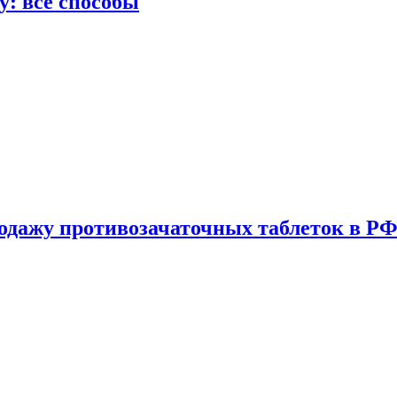
у: все способы
одажу противозачаточных таблеток в РФ