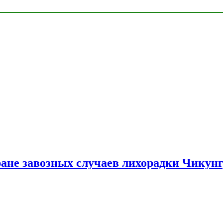
ране завозных случаев лихорадки Чикун