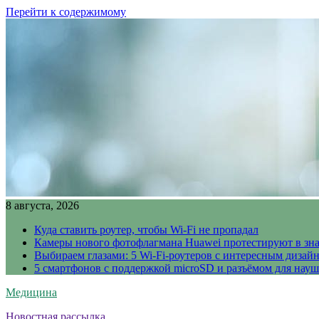
Перейти к содержимому
8 августа, 2026
Куда ставить роутер, чтобы Wi-Fi не пропадал
Камеры нового фотофлагмана Huawei протестируют в зн
Выбираем глазами: 5 Wi-Fi-роутеров с интересным дизай
5 смартфонов с поддержкой microSD и разъёмом для науш
Медицина
Новостная рассылка