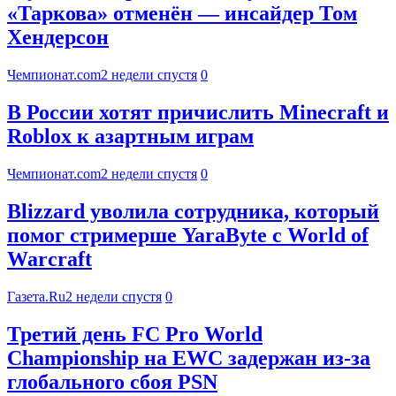
«Таркова» отменён — инсайдер Том
Хендерсон
Чемпионат.com
2 недели спустя
0
В России хотят причислить Minecraft и
Roblox к азартным играм
Чемпионат.com
2 недели спустя
0
Blizzard уволила сотрудника, который
помог стримерше YaraByte с World of
Warcraft
Газета.Ru
2 недели спустя
0
Третий день FC Pro World
Championship на EWC задержан из-за
глобального сбоя PSN