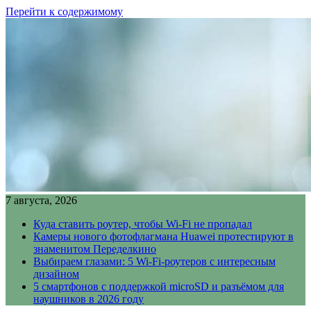
Перейти к содержимому
7 августа, 2026
Куда ставить роутер, чтобы Wi-Fi не пропадал
Камеры нового фотофлагмана Huawei протестируют в
знаменитом Переделкино
Выбираем глазами: 5 Wi-Fi-роутеров с интересным
дизайном
5 смартфонов с поддержкой microSD и разъёмом для
наушников в 2026 году