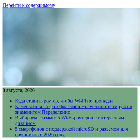
Перейти к содержимому
8 августа, 2026
Куда ставить роутер, чтобы Wi-Fi не пропадал
Камеры нового фотофлагмана Huawei протестируют в
знаменитом Переделкино
Выбираем глазами: 5 Wi-Fi-роутеров с интересным
дизайном
5 смартфонов с поддержкой microSD и разъёмом для
наушников в 2026 году