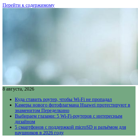
Перейти к содержимому
8 августа, 2026
Куда ставить роутер, чтобы Wi-Fi не пропадал
Камеры нового фотофлагмана Huawei протестируют в
знаменитом Переделкино
Выбираем глазами: 5 Wi-Fi-роутеров с интересным
дизайном
5 смартфонов с поддержкой microSD и разъёмом для
наушников в 2026 году