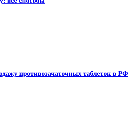
у: все способы
одажу противозачаточных таблеток в РФ