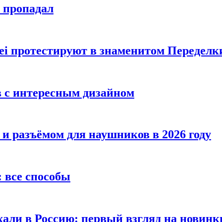
е пропадал
i протестируют в знаменитом Переделк
в с интересным дизайном
 и разъёмом для наушников в 2026 году
 все способы
хали в Россию: первый взгляд на новинк