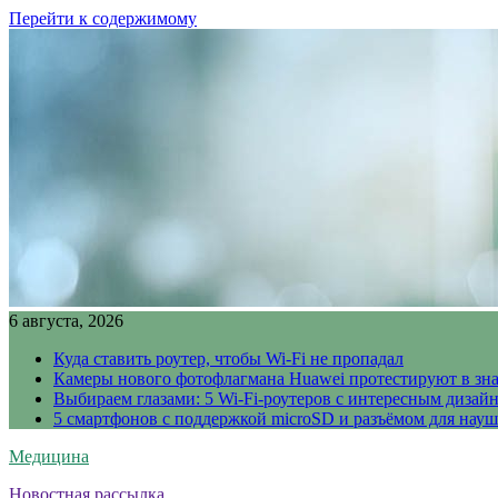
Перейти к содержимому
6 августа, 2026
Куда ставить роутер, чтобы Wi-Fi не пропадал
Камеры нового фотофлагмана Huawei протестируют в зн
Выбираем глазами: 5 Wi-Fi-роутеров с интересным дизай
5 смартфонов с поддержкой microSD и разъёмом для науш
Медицина
Новостная рассылка