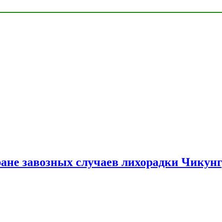
ране завозных случаев лихорадки Чикун