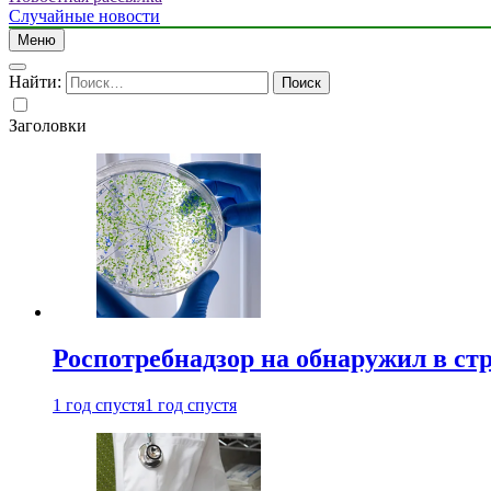
Случайные новости
Меню
Найти:
Заголовки
Роспотребнадзор на обнаружил в ст
1 год спустя
1 год спустя