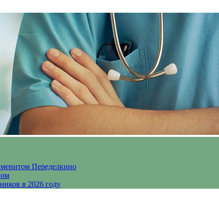
аменитом Переделкино
ном
ников в 2026 году