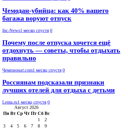
Чемодан-убийца: как 40% вашего
багажа воруют отпуск
Inc-News
1 месяц спустя
0
Почему после отпуска хочется ещё
отдохнуть — советы, чтобы отдыхать
правильно
Чемпионат.com
1 месяц спустя
0
Россиянам подсказали признаки
лучших отелей для отдыха с детьми
Lenta.ru
1 месяц спустя
0
Август 2026
Пн
Вт
Ср
Чт
Пт
Сб
Вс
1
2
3
4
5
6
7
8
9