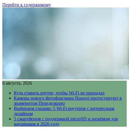
Перейти к содержимому
6 августа, 2026
Куда ставить роутер, чтобы Wi-Fi не пропадал
Камеры нового фотофлагмана Huawei протестируют в
знаменитом Переделкино
Выбираем глазами: 5 Wi-Fi-роутеров с интересным
дизайном
5 смартфонов с поддержкой microSD и разъёмом для
наушников в 2026 году