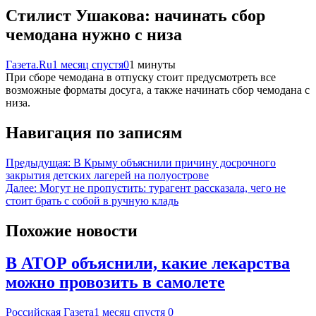
Стилист Ушакова: начинать сбор
чемодана нужно с низа
Газета.Ru
1 месяц спустя
0
1 минуты
При сборе чемодана в отпуску стоит предусмотреть все
возможные форматы досуга, а также начинать сбор чемодана с
низа.
Навигация по записям
Предыдущая:
В Крыму объяснили причину досрочного
закрытия детских лагерей на полуострове
Далее:
Могут не пропустить: турагент рассказала, чего не
стоит брать с собой в ручную кладь
Похожие новости
В АТОР объяснили, какие лекарства
можно провозить в самолете
Российская Газета
1 месяц спустя
0