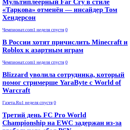
Мультиплеерный Far Cry в стиле
«Таркова» отменён — инсайдер Том
Хендерсон
Чемпионат.com
1 неделя спустя
0
В России хотят причислить Minecraft и
Roblox к азартным играм
Чемпионат.com
1 неделя спустя
0
Blizzard уволила сотрудника, который
помог стримерше YaraByte с World of
Warcraft
Газета.Ru
1 неделя спустя
0
Третий день FC Pro World
Championship на EWC задержан из-за