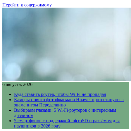
Перейти к содержимому
6 августа, 2026
Куда ставить роутер, чтобы Wi-Fi не пропадал
Камеры нового фотофлагмана Huawei протестируют в
знаменитом Переделкино
Выбираем глазами: 5 Wi-Fi-роутеров с интересным
дизайном
5 смартфонов с поддержкой microSD и разъёмом для
наушников в 2026 году